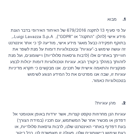
1.
מבוא
על פי סעיף 13 לתקנה 679/2016 של האיחוד האירופי בדבר הגנת
מידע אישי (להלן: "התקנה" או "GDPR"), Luigi Lavazza S.p.A.,
בתוקף תפקידה כבעל מאגר מידע אישי, מודיעה לך כי אתר אינטרנט
זה עושה שימוש ב-"עוגיות" ובטכנולוגיות דומות על מנת לשפר את
חווייתך באתרים אלו (לרבות גרסאות סלולריות) ויישומונים, ועל מנת
לזהותך במהלך ביקורך הבא. עוגיות וטכנולוגיות דומות יכולות לבצע
פונקציות והתאמה אישית של תכנים. אנו מבקשים כי תקרא מדיניות
עוגיות זו, שבה אנו מפרטים את כל המידע הנוגע לשימוש
בטכנולוגיות כאמור.
2.
מהן עוגיות?
עוגיות הנן מחרוזות טקסט קצרות, אשר יורדות באופן אוטומטי אל
דפדפן או מכשיר אחר של המשתמש, עם תכניו (במידת הצורך)
בעת דפדוף באתרי האינטרנט שלנו, לרבות גרסאות סלולריות, או
בעת שימוש ביישומונים שלנו. פעולה זו מאפשרת לנו, בכל ביקור