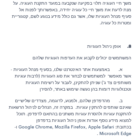
משך חיי העוגיה תלוי בפקיעה שנקבעה במועד התקנת העוגיה. על
מנת לדעת את משך חיי כל עוגיה יחידה, באפשרותך לפנות אל
סעיף מנהל העוגיות שלו, אשר גם כולל מידע בנוגע לשם, קטגוריית
ומטרות כל עוגיה.
8.
אופן ניהול העוגיות
המשתמשים יכולים לקבוע את העדפות העוגיות שלהם
א. באמצעות אתר האינטרנט שלנו, בסעיף מנהל העוגיות -
אשר מאפשר למשתמשים לבחור את סוג העוגיות (לרבות עוגיות
משותפים צד ג') שניתן להתקינן, לעבור על רשימת העוגיות
וטכנולוגיות דומות בהן נעשה שימוש באתר, להסירן
ב. מהדפדפן שלהם, ולמנוע, לדוגמה, מצדדים שלישיים
שאינם שותפים להתקין עוגיות. במקרה זה, הנהלים לניהול הרשאות
להתקנת עוגיות ולהסרת עוגיות משתנים בהתאם לדפדפן. תוכל
למצוא מידע נוסף אודות אופן ניהול העוגיות בדפדפן
בכתובת:
Apple Safari
,
Mozilla Firefox
,
Google Chrome
ו-
.
Microsoft Edge