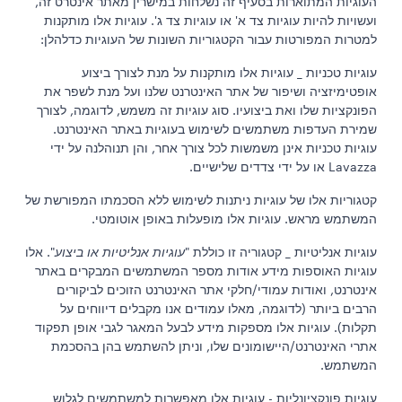
העוגיות המתוארות בסעיף זה נשלחות במישרין מאתר אינטרט זה,
ועשויות להיות עוגיות צד א' או עוגיות צד ג'. עוגיות אלו מותקנות
למטרות המפורטות עבור הקטגוריות השונות של העוגיות כדלהלן:
עוגיות טכניות _ עוגיות אלו מותקנות על מנת לצורך ביצוע
אופטימיזציה ושיפור של אתר האינטרנט שלנו ועל מנת לשפר את
הפונקציות שלו ואת ביצועיו. סוג עוגיות זה משמש, לדוגמה, לצורך
שמירת העדפות משתמשים לשימוש בעוגיות באתר האינטרנט.
עוגיות טכניות אינן משמשות לכל צורך אחר, והן תנוהלנה על ידי
Lavazza או על ידי צדדים שלישיים.
קטגוריות אלו של עוגיות ניתנות לשימוש ללא הסכמתו המפורשת של
המשתמש מראש. עוגיות אלו מופעלות באופן אוטומטי.
עוגיות אנליטיות _ קטגוריה זו כוללת "
עוגיות אנליטיות או ביצוע
". אלו
עוגיות האוספות מידע אודות מספר המשתמשים המבקרים באתר
אינטרנט, ואודות עמודי/חלקי אתר האינטרנט הזוכים לביקורים
הרבים ביותר (לדוגמה, מאלו עמודים אנו מקבלים דיווחים על
תקלות). עוגיות אלו מספקות מידע לבעל המאגר לגבי אופן תפקוד
אתרי האינטרנט/היישומונים שלו, וניתן להשתמש בהן בהסכמת
המשתמש.
עוגיות פונקציונליות - עוגיות אלו מאפשרות למשתמשים לגלוש