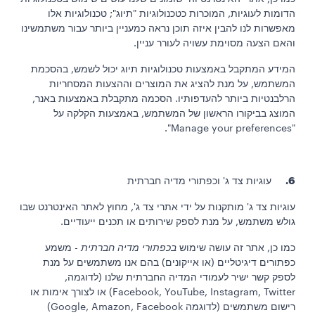
הדומות לעוגיות, המוכרות כטכנולוגיות "תיוג"; טכנולוגיות אלו
מאפשרות לנו להבין איזה תוכן נראה כמעניין ביותר עבור משתמשינו
והאם הצעה מסוימת עשויה לעורר עניין.
המידע המתקבל באמצעות טכנולוגיות תיוג יכול לשמש, בהסכמת
המשתמש, על מנת להציג את המוצרים וההצעות המסחריות
הרלבנטיות ביותר להעדפותיו. הסכמה מתקבלת באמצעות באנר,
המוצג בביקורו הראשון של המשתמש, באמצעות הקלקה על
"Manage your preferences".
6.
עוגיות צד ג' וכפתורי מדיה חברתית
עוגיות צד ג' מותקנות על ידי אתרי צד ג', מחוץ לאתר האינטרנט שבו
גולש משתמש, על מנת לספק שירותים או תכנים ייעודיים.
כמו כן, אתר זה עושה שימוש
בכפתורי מדיה חברתית
- משמע
כפתורים דיגיטליים (או אייקונים) בהם אנו משתמשים על מנת
לספק קשר ישיר לעמודי המדיה החברתית שלנו (לדוגמה,
Facebook, YouTube, Instagram, Twitter) או לצורך אימות או
רישום משתמשים (לדוגמה Google, Amazon, Facebook)