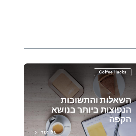
cks
Coffee Hacks
השאלות והתשובות
איך
הנפוצות ביותר בנושא
החש
הקפה
גלו עוד