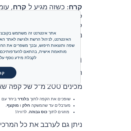
קרח
: כשזה מגיע ל
קרח
, עומ
קרח גדולים יעבדו פה טוב, א
למזוג אותו לתוך מגש קרח ו
מהקפה הקר הנהדר שלכם!
הוראות הכנה
לקבלת מידע נוסף על קובצי ה-cookie שלנו ועל אופן ניהולם, אנא
הנה השלבים הפשוטים להכנת 
קב
מכינים 200 מ"ל של קפה שאתם אוהבים.
בלנדר
שופכים את הקפה לתוך
ביחד עם החלב, 2-3 חופנים של ק
חלק
מוקצף
מערבלים עד שהמשקה
ו
.
כוס גבוהה
מוזגים לתוך
. לרוויה!
ניתן גם לערבב את כל המרכי