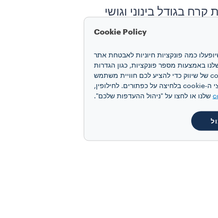
קרח בגודל בינוני וגושי
ח על ידי קירור של המשקה,
Cookie Policy
ת המשקה בזמן שאתם נהנים
חוויה שלכם. קובצי cookie מאפשרים לנו להבטיח שיופעלו כמה פונקציות חיוניות לאבטחת אתר
 האינטרנט ואת הביצועים שלנו באמצעות מספר פונקציות, כגון הגדרות
שפה ותוצאות חיפוש, ובכך משפרים את החוויה שלכם. אנו גם משתמשים בקובצי cookie של יצירת פרופיל ובקובצי cookie של שיווק כדי להציע לכם חוויית משתמש
מותאמת אישית, בהתאם להעדפותיכם ולקבלת תקשורת פרסומית מותאמת אישית. תוכלו להסכים לקבל את כל קובצי ה-cookie בלחיצה על כפתורים. לחילופין,
c
שלנו או לחצו על "ניהול ההעדפות שלכם".
ל