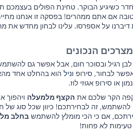
ר כשיגיע הבוקר. טחינת הפולים בעצמכם תנ
טובה אם אתם ממהרים! בפסקה זו אנחנו מתייח
יברנו על אספרסו. עלינו לבחון מחדש את מה 
צרכים הנכונים
בן רגיל ובסוכר חום, אבל אפשר גם להשתמש
אפשר לבחור, סירופ
וניל
הוא בהחלט אחד מהאופ
ן או סירופ אגוזי לוז.
לקפה הקר שלכם את
הקצף מלמעלה
ויהפוך או
 להשתמש, זה לבחירתכם! כיוון שכל סוג של ח
חירתכם, אם כי הכי מומלץ להשתמש
בחלב מל
ות טעימות לא פחות!