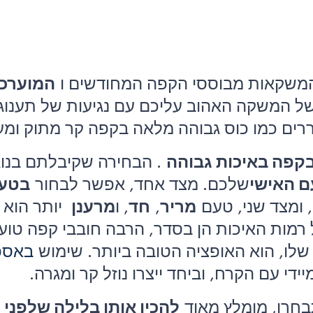
המשקאות מבוססי הקפה המחודשים ו
המוערכ
 המשקה האהוב עליכם עם נגיעות של תענוג מ
ררים כמו כוס גבוהה מלאה בקפה קר מתוק ומע
קפה באיכות גבוהה
. הבחירה שקיבלתם בנוג
 האישי
שלכם. מצד אחד, אפשר לבחור
בטע
ומצד שני, טעם
מריר
,
חד
, ו
מרענן
יותר הוא א
שלו, הוא האופציה הטובה ביותר. שימוש
באספ
ידי עם הקרח, וביחד ייצרו נוזל קר ומגרה.
רו, מומלץ מאוד
להכין אותו בלילה שלפני כ