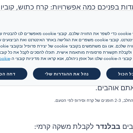
דות בפניכם כמה אפשרויות: קרח כתוש, קוביות 
בל האופציה הטובה ביותר היא להכין קוביות קר
להקפיא. ככה קוביות הקרח שלכם לא ידללו א
אתר אינטרנט זה משתמש בקובצי cookie כדי לשפר את ה
האינטרנט, לניהול הרשת ולגישה לאתר האינטרנט. קובצי cookie משפרים את הגלישה באתר
 קראו את מדיניות קובצי ה-
ookie
קפה קר ביתי טעים ומרענן:
ל הכול
נהל את ההגדרות שלי
דחה הכו
רח וסירופ לפי הטעם.
בים
בבלנדר
לקבלת משקה קרמי: