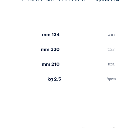
דרישות אנרגיה
מאפיינים טכניים
124 mm
רוחב
צריכ
330 mm
עומק
מתח
210 mm
גובה
תדר
2.5 kg
משקל