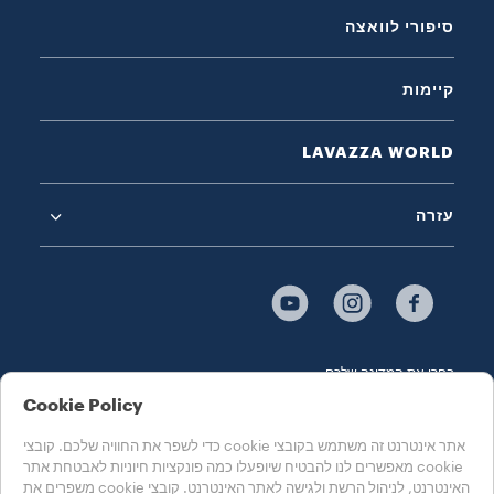
סיפורי לוואצה
קיימות
LAVAZZA WORLD
עזרה
בחרו את המדינה שלכם
ישראל
Cookie Policy
אתר אינטרנט זה משתמש בקובצי cookie כדי לשפר את החוויה שלכם. קובצי
cookie מאפשרים לנו להבטיח שיופעלו כמה פונקציות חיוניות לאבטחת אתר
Accessibility Statement
Cookie הגדרות
מדיניות Cookie
האינטרנט, לניהול הרשת ולגישה לאתר האינטרנט. קובצי cookie משפרים את