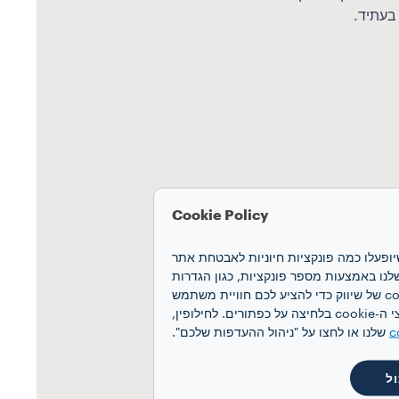
בעתיד.
Cookie Policy
חוויה שלכם. קובצי cookie מאפשרים לנו להבטיח שיופעלו כמה פונקציות חיוניות לאבטחת אתר
 האינטרנט ואת הביצועים שלנו באמצעות מספר פונקציות, כגון הגדרות
שפה ותוצאות חיפוש, ובכך משפרים את החוויה שלכם. אנו גם משתמשים בקובצי cookie של יצירת פרופיל ובקובצי cookie של שיווק כדי להציע לכם חוויית משתמש
מותאמת אישית, בהתאם להעדפותיכם ולקבלת תקשורת פרסומית מותאמת אישית. תוכלו להסכים לקבל את כל קובצי ה-cookie בלחיצה על כפתורים. לחילופין,
c
שלנו או לחצו על "ניהול ההעדפות שלכם".
ל