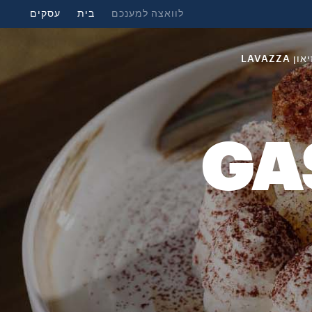
לוואצה למענכם
בית
עסקים
ן LAVAZZA
GA