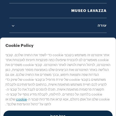
MUSEO LAVAZZA
עזרה
Cookie Policy
אתר אינטרנט זה משתמש בקובצי cookie כדי לשפר את החוויה שלכם. קובצי
cookie מאפשרים לנו להבטיח שיופעלו כמה פונקציות חיוניות לאבטחת אתר
בחרו את המדינה שלכם
האינטרנט, לניהול הרשת ולגישה לאתר האינטרנט. קובצי cookie משפרים את
ישראל
הגלישה באתר האינטרנט ואת הביצועים שלנו באמצעות מספר פונקציות, כגון
הגדרות שפה ותוצאות חיפוש, ובכך משפרים את החוויה שלכם. אנו גם
משתמשים בקובצי cookie של יצירת פרופיל ובקובצי cookie של שיווק כדי
להציע לכם חוויית משתמש מותאמת אישית, בהתאם להעדפותיכם ולקבלת
מדיניות הפרטיות
מדיניות קובצי Cookie
אזור קובצי Cookie
תקשורת פרסומית מותאמת אישית. תוכלו להסכים לקבל את כל קובצי ה-
Accessibility Statement
cookie בלחיצה על כפתורים. לחילופין, לקבלת מידע נוסף על קובצי ה-
cookie שלנו ועל אופן ניהולם, אנא קראו את מדיניות קובצי ה-
cookie
שלנו או
לחצו על "ניהול ההעדפות שלכם".
‎© 2025 LUIGI LAVAZZA SPA, כל הזכויות שמורות – מספר עוסק לצורכי מע"מ
00470550013 - מס' במרשם החברות 257143 - הון מניות 25,090,000€ משולם
במלואו