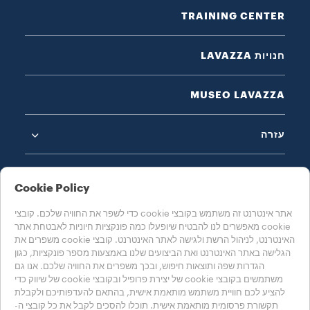
TRAINING CENTER
חנויות LAVAZZA
MUSEO LAVAZZA
עזרה
Cookie Policy
אתר אינטרנט זה משתמש בקובצי cookie כדי לשפר את החוויה שלכם. קובצי
cookie מאפשרים לנו להבטיח שיופעלו כמה פונקציות חיוניות לאבטחת אתר
בחרו את המדינה שלכם
האינטרנט, לניהול הרשת ולגישה לאתר האינטרנט. קובצי cookie משפרים את
ישראל
הגלישה באתר האינטרנט ואת הביצועים שלנו באמצעות מספר פונקציות, כגון
הגדרות שפה ותוצאות חיפוש, ובכך משפרים את החוויה שלכם. אנו גם
משתמשים בקובצי cookie של יצירת פרופיל ובקובצי cookie של שיווק כדי
להציע לכם חוויית משתמש מותאמת אישית, בהתאם להעדפותיכם ולקבלת
מדיניות הפרטיות
מדיניות קובצי Cookie
אזור קובצי Cookie
תקשורת פרסומית מותאמת אישית. תוכלו להסכים לקבל את כל קובצי ה-