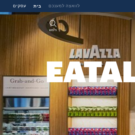
לוואצה למענכם
בית
עסקים
חיפוש