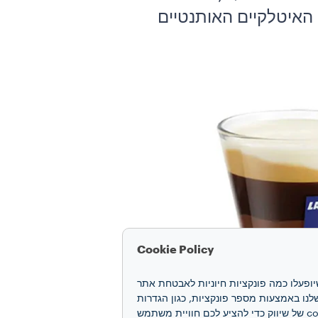
ורות והמנהגים האיטלקיים האותנטיים
Cookie Policy
חוויה שלכם. קובצי cookie מאפשרים לנו להבטיח שיופעלו כמה פונקציות חיוניות לאבטחת אתר
 האינטרנט ואת הביצועים שלנו באמצעות מספר פונקציות, כגון הגדרות
שפה ותוצאות חיפוש, ובכך משפרים את החוויה שלכם. אנו גם משתמשים בקובצי cookie של יצירת פרופיל ובקובצי cookie של שיווק כדי להציע לכם חוויית משתמש