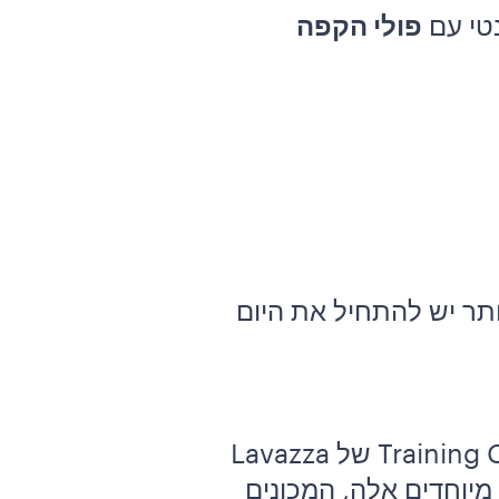
פולי הקפה
ותר יש להתחיל את היום
כדי להעניק למבקרים ב-Eataly ספל קפה מושלם של Lavazza, יצר Training Center של Lavazza
מיוחדים אלה, המכונים