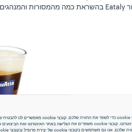
'קפה אזורי', נוצרו במיוחד עבור Eataly בהשראת כמה מהמס
אתר אינטרנט זה משתמש בקובצי cookie כדי לשפר את ה
האינטרנט, לניהול הרשת ולגישה לאתר האינטרנט. קובצי cookie משפרים את הגלישה באתר