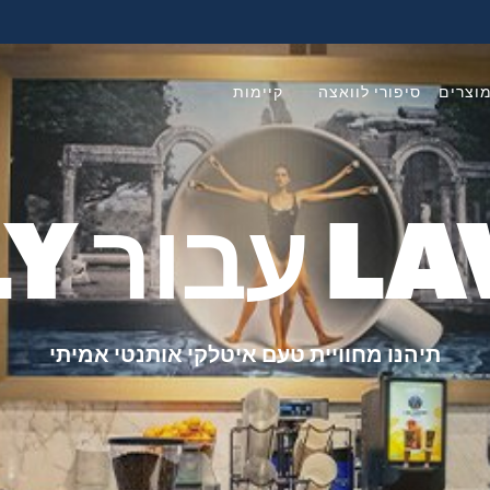
וצרים
סיפורי לוואצה
קיימות
EATALY
תיהנו מחוויית טעם איטלקי אותנטי אמיתי