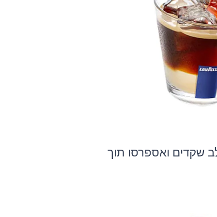
 בלצ'ה (Lecce), משלב קרח, חלב שקדים ואספרסו תוך