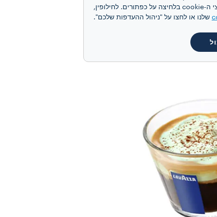
מותאמת אישית, בהתאם להעדפותיכם ולקבלת תקשורת פרסומית מותאמת אישית. תוכלו להסכים לקבל את כל קובצי ה-cookie בלחיצה על כפתורים. לחילופין,
c
שלנו או לחצו על "ניהול ההעדפות שלכם".
קורי שמקורו בטורינו בסביבות שנת 1700, הוא תערובת טעימה של קפה,
ל