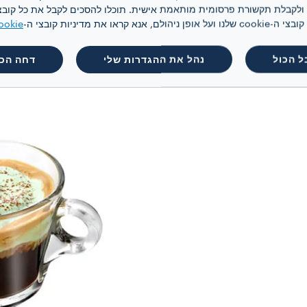
)
 קראו את מדיניות קובצי ה-
ookie
משקה ה-"Bavareisa" המ
ל הכול
נהל את ההגדרות שלי
דחה הכו
 בסירופ.