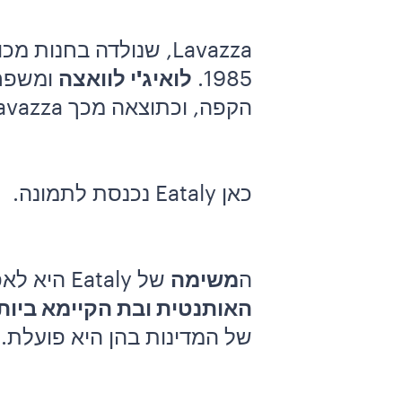
Lavazza, שנולדה בחנ
1985.
לואיג'י לוואצה
ומשפחת
הקפה, וכתוצאה מכך Lavazza היא כיום הסמל של האספרסו האיטלקי ברחבי העולם.
כאן Eataly נכנסת לתמונה.
ה
משימה
של Eataly היא לאפשר לכל אחד
האותנטית ובת הקיימא ביות
של המדינות בהן היא פועלת.