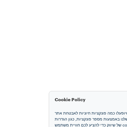
Cookie Policy
חוויה שלכם. קובצי cookie מאפשרים לנו להבטיח שיופעלו כמה פונקציות חיוניות לאבטחת אתר
 האינטרנט ואת הביצועים שלנו באמצעות מספר פונקציות, כגון הגדרות
שפה ותוצאות חיפוש, ובכך משפרים את החוויה שלכם. אנו גם משתמשים בקובצי cookie של יצירת פרופיל ובקובצי cookie של שיווק כדי להציע לכם חוויית משתמש