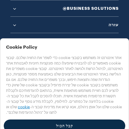
‎@BUSINESS SOLUTIONS
עזרה
Cookie Policy
אתר אינטרנט זה משתמש בקובצי cookie כדי לשפר את החוויה שלכם. קובצי
cookie מאפשרים לנו להבטיח שיופעלו כמה פונקציות חיוניות לאבטחת אתר
בחרו את המדינה שלכם
האינטרנט, לניהול הרשת ולגישה לאתר האינטרנט. קובצי cookie משפרים את
ישראל
הגלישה באתר האינטרנט ואת הביצועים שלנו באמצעות מספר פונקציות, כגון
הגדרות שפה ותוצאות חיפוש, ובכך משפרים את החוויה שלכם. אנו גם
משתמשים בקובצי cookie של יצירת פרופיל ובקובצי cookie של שיווק כדי
להציע לכם חוויית משתמש מותאמת אישית, בהתאם להעדפותיכם ולקבלת
מדיניות הפרטיות
מדיניות קובצי Cookie
אזור קובצי Cookie
תקשורת פרסומית מותאמת אישית. תוכלו להסכים לקבל את כל קובצי ה-
cookie בלחיצה על כפתורים. לחילופין, לקבלת מידע נוסף על קובצי ה-
Accessibility Statement
cookie שלנו ועל אופן ניהולם, אנא קראו את מדיניות קובצי ה-
cookie
שלנו או
לחצו על "ניהול ההעדפות שלכם".
‎© 2025 LUIGI LAVAZZA SPA, כל הזכויות שמורות – מספר עוסק לצורכי מע"מ
00470550013 - מס' במרשם החברות 257143 - הון מניות 25,090,000€ משולם
במלואו
קבל הכול