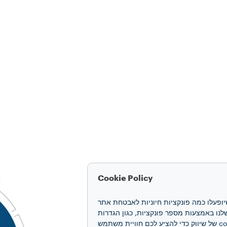
Cookie Policy
חוויה שלכם. קובצי cookie מאפשרים לנו להבטיח שיופעלו כמה פונקציות חיוניות לאבטחת אתר
 האינטרנט ואת הביצועים שלנו באמצעות מספר פונקציות, כגון הגדרות
שפה ותוצאות חיפוש, ובכך משפרים את החוויה שלכם. אנו גם משתמשים בקובצי cookie של יצירת פרופיל ובקובצי cookie של שיווק כדי להציע לכם חוויית משתמש