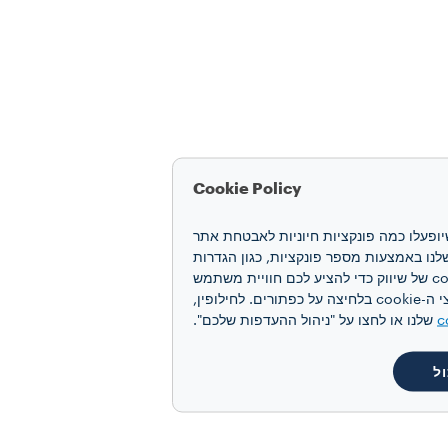
Cookie Policy
חוויה שלכם. קובצי cookie מאפשרים לנו להבטיח שיופעלו כמה פונקציות חיוניות לאבטחת אתר
 האינטרנט ואת הביצועים שלנו באמצעות מספר פונקציות, כגון הגדרות
שפה ותוצאות חיפוש, ובכך משפרים את החוויה שלכם. אנו גם משתמשים בקובצי cookie של יצירת פרופיל ובקובצי cookie של שיווק כדי להציע לכם חוויית משתמש
מותאמת אישית, בהתאם להעדפותיכם ולקבלת תקשורת פרסומית מותאמת אישית. תוכלו להסכים לקבל את כל קובצי ה-cookie בלחיצה על כפתורים. לחילופין,
c
שלנו או לחצו על "ניהול ההעדפות שלכם".
ל