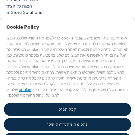
הצגת כל האוספים
הצגת כל הציוד
In-Store Solutions
סיפורים
Training Center
Cookie Policy
‎@BUSINESS SOLUTIONS
סיפורים
אתר אינטרנט זה משתמש בקובצי cookie כדי לשפר את החוויה שלכם. קובצי
cookie מאפשרים לנו להבטיח שיופעלו כמה פונקציות חיוניות לאבטחת אתר
מוצרים
האינטרנט, לניהול הרשת ולגישה לאתר האינטרנט. קובצי cookie משפרים את
עזרה
הגלישה באתר האינטרנט ואת הביצועים שלנו באמצעות מספר פונקציות, כגון
שאלות נפוצות
הגדרות שפה ותוצאות חיפוש, ובכך משפרים את החוויה שלכם. אנו גם
יצירת קשר
משתמשים בקובצי cookie של יצירת פרופיל ובקובצי cookie של שיווק כדי
להציע לכם חוויית משתמש מותאמת אישית, בהתאם להעדפותיכם ולקבלת
בחרו את המדינה שלכם
תקשורת פרסומית מותאמת אישית. תוכלו להסכים לקבל את כל קובצי ה-
ישראל
cookie בלחיצה על כפתורים. לחילופין, לקבלת מידע נוסף על קובצי ה-
ישראל
cookie שלנו ועל אופן ניהולם, אנא קראו את מדיניות קובצי ה-
cookie
שלנו או
לחצו על "ניהול ההעדפות שלכם".
מדינות אחרות
מדיניות הפרטיות
מדיניות קובצי Cookie
קבל הכול
אזור קובצי Cookie
Accessibility Statement
נהל את ההגדרות שלי
‎© 2025 LUIGI LAVAZZA SPA, כל הזכויות שמורות – מספר עוסק