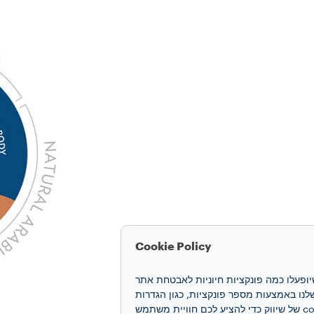
Cookie Policy
חוויה שלכם. קובצי cookie מאפשרים לנו להבטיח שיופעלו כמה פונקציות חיוניות לאבטחת אתר
 האינטרנט ואת הביצועים שלנו באמצעות מספר פונקציות, כגון הגדרות
שפה ותוצאות חיפוש, ובכך משפרים את החוויה שלכם. אנו גם משתמשים בקובצי cookie של יצירת פרופיל ובקובצי cookie של שיווק כדי להציע לכם חוויית משתמש