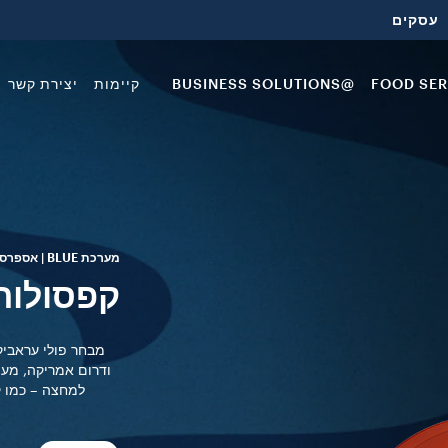
עסקים
FOOD SER
@BUSINESS SOLUTIONS
קיימות
יצירת קשר
מערכת BLUE | אספרסו
קפסולות p Class
מבחר פולי עראביק
ודרום אמריקה, מעו
למחצה – כמו קא