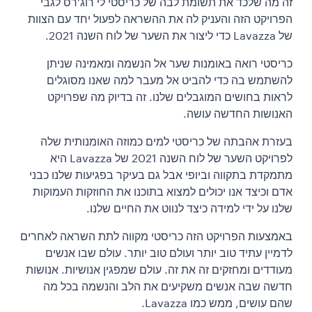
זה מה שלכד את תשומת לבה של כריסטי לי רוג'רס לגבי
הפרויקט הזה והעניק לה את ההשראה לפעול יחד עם הצוות
של Lavazza כדי ליצור את השער של לוח השנה 2021.
כריסטי רואה באומנות שער אל הנשמה ומאמינה שניתן
להשתמש בה כדי להביט אל מעבר למה שאנו מסוגלים
לראות בחושים המוגבלים שלנו. זה בדיוק מה שפרויקט
האנושות החדשה עושה.
בעזרת אהבתה של כריסטי למים כמוזה האומנותית שלה
לפרויקט השער של לוח השנה 2021 של Lavazza היא
מתמקדת בתקווה וביופי אבל גם בעיקר בפגיעות שלנו כבני
אדם וכיצד אנו יכולים למצוא בתוכנו את החוזקות העמוקות
שלנו על ידי למידה כיצד לנווט את החיים שלנו.
באמצעות הפרויקט הזה כריסטי מקווה לתת השראה לאחרים
לדמיין עתיד טוב יותר ועולם טוב יותר. עולם שבו אנשים
מעודדים ומחזקים זה את זה. עולם שמפגין אנושיות. אנושות
חדשה שבה אנשים משקיעים את הלב והנשמה בכל מה
שהם עושים, ממש כמו Lavazza.