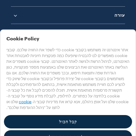
עזרה
Cookie Policy
אתר אינטרנט זה משתמש בקובצי cookie כדי לשפר את החוויה שלכם. קובצי
cookie מאפשרים לנו להבטיח שיופעלו כמה פונקציות חיוניות לאבטחת אתר
בחרו את המדינה שלכם
האינטרנט, לניהול הרשת ולגישה לאתר האינטרנט. קובצי cookie משפרים את
ישראל
הגלישה באתר האינטרנט ואת הביצועים שלנו באמצעות מספר פונקציות, כגון
הגדרות שפה ותוצאות חיפוש, ובכך משפרים את החוויה שלכם. אנו גם
משתמשים בקובצי cookie של יצירת פרופיל ובקובצי cookie של שיווק כדי
להציע לכם חוויית משתמש מותאמת אישית, בהתאם להעדפותיכם ולקבלת
Accessibility Statement
Cookie הגדרות
מדיניות Cookie
תקשורת פרסומית מותאמת אישית. תוכלו להסכים לקבל את כל קובצי ה-
מדיניות הפרטיות
cookie בלחיצה על כפתורים. לחילופין, לקבלת מידע נוסף על קובצי ה-
cookie שלנו ועל אופן ניהולם, אנא קראו את מדיניות קובצי ה-
cookie
שלנו או
לחצו על "ניהול ההעדפות שלכם".
‎© 2025 Luigi Lavazza SPA. כל הזכויות שמורות – מספר עוסק לצורכי מע"מ
00470550013 – מס' במרשם החברות 257143 - הון מניות 25,090,000€ משולם
במלואו
קבל הכול