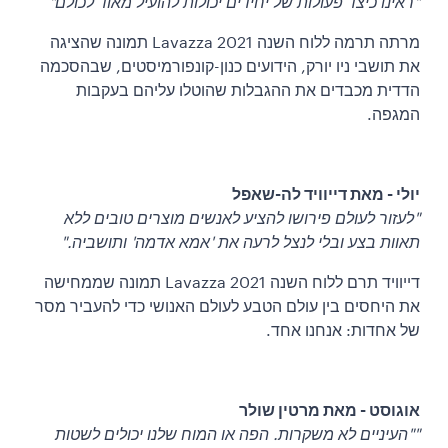
"ראינו כיצד פעולות של יחידים יכולות להועיל מאוד לכולם"
מרתה תרמה ללוח השנה Lavazza 2021 תמונה שהציגה
את תושבי ניו יורק, הידועים כנון-קונפורמיסטים, שבהסכמה
הדדית מכבדים את ההגבלות שהוטלו עליהם בעקבות
המגפה.
יולי - מאת דייוויד לה-שאפל
"לעזור לעולם פירושו להציע לאנשים מוצרים טובים ללא
תאוות בצע ובלי לנצל לרעה את 'אמא אדמה' ותושביה."
דייוויד תרם ללוח השנה Lavazza 2021 תמונה שממחישה
את היחסים בין עולם הטבע לעולם האנושי כדי להעביר מסר
של אחדות: אנחנו אחד.
אוגוסט - מאת מרטין שולר
""העיניים לא משקרות. הפה או המוח שלנו יכולים לשטות