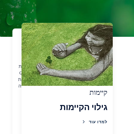
מוצרים
ההסמכות שלנו
קחו ספל קפה ובואו ליהנות מהחוויה של
Lavazza. בין אם אתם מעדיפים קפסולות
A Modo Mio, קפה טחון Qualità Rossa
או פולים שלמים, מה שחשוב זה לחיות את
הקיימות, גם כאשר אתם שותים את הקפה
הראשון של היום. ראו את הסמכות
קיימות
הקיימות שלנו.
גילוי הקיימות
למדו עוד