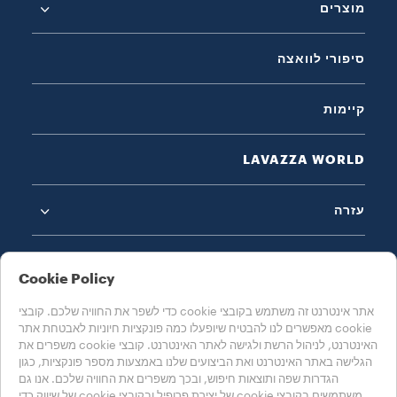
מוצרים
סיפורי לוואצה
קיימות
LAVAZZA WORLD
עזרה
Cookie Policy
אתר אינטרנט זה משתמש בקובצי cookie כדי לשפר את החוויה שלכם. קובצי
cookie מאפשרים לנו להבטיח שיופעלו כמה פונקציות חיוניות לאבטחת אתר
בחרו את המדינה שלכם
האינטרנט, לניהול הרשת ולגישה לאתר האינטרנט. קובצי cookie משפרים את
ישראל
הגלישה באתר האינטרנט ואת הביצועים שלנו באמצעות מספר פונקציות, כגון
הגדרות שפה ותוצאות חיפוש, ובכך משפרים את החוויה שלכם. אנו גם
משתמשים בקובצי cookie של יצירת פרופיל ובקובצי cookie של שיווק כדי