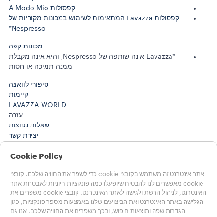
קפסולות A Modo Mio
קפסולות Lavazza המתאימות לשימוש במכונות מקוריות של
Nespresso*
מכונות קפה
*Lavazza אינה שותפה של Nespresso, והיא אינה מקבלת
ממנה תמיכה או חסות
סיפורי לוואצה
קיימות
LAVAZZA WORLD
עזרה
שאלות נפוצות
יצירת קשר
Cookie Policy
בחרו את המדינה שלכם
ישראל
אתר אינטרנט זה משתמש בקובצי cookie כדי לשפר את החוויה שלכם. קובצי
ישראל
cookie מאפשרים לנו להבטיח שיופעלו כמה פונקציות חיוניות לאבטחת אתר
מדינות אחרות
האינטרנט, לניהול הרשת ולגישה לאתר האינטרנט. קובצי cookie משפרים את
Accessibility Statement
הגלישה באתר האינטרנט ואת הביצועים שלנו באמצעות מספר פונקציות, כגון
Cookie הגדרות
הגדרות שפה ותוצאות חיפוש, ובכך משפרים את החוויה שלכם. אנו גם