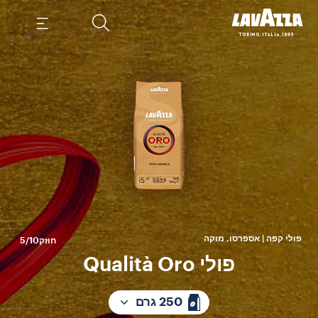
ט
העונ
פולי קפה | אספרסו, מוקה
חוזק
5/10
פולי Qualità Oro
250 גרם