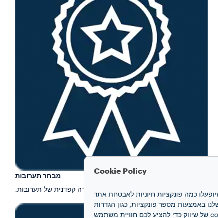
Cookie Policy
מבחר תערובות
השאיפה למצוינות מתחילה בבחירה קפדנית של תערובות.
חוויה שלכם. קובצי cookie מאפשרים לנו להבטיח שיופעלו כמה פונקציות חיוניות לאבטחת אתר
 האינטרנט ואת הביצועים שלנו באמצעות מספר פונקציות, כגון הגדרות
שפה ותוצאות חיפוש, ובכך משפרים את החוויה שלכם. אנו גם משתמשים בקובצי cookie של יצירת פרופיל ובקובצי cookie של שיווק כדי להציע לכם חוויית משתמש