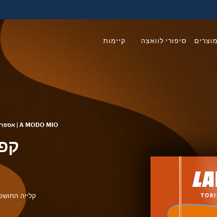
וצרים
סיפורי לוואצה
קיימות
A MODO MIO | אספרסו
קלייה החושפת