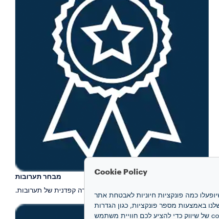
Cookie Policy
מבחר תערובות
השאיפה למצוינות מתחילה בבחירה קפדנית של תערובות.
חוויה שלכם. קובצי cookie מאפשרים לנו להבטיח שיופעלו כמה פונקציות חיוניות לאבטחת אתר
 האינטרנט ואת הביצועים שלנו באמצעות מספר פונקציות, כגון הגדרות
שפה ותוצאות חיפוש, ובכך משפרים את החוויה שלכם. אנו גם משתמשים בקובצי cookie של יצירת פרופיל ובקובצי cookie של שיווק כדי להציע לכם חוויית משתמש