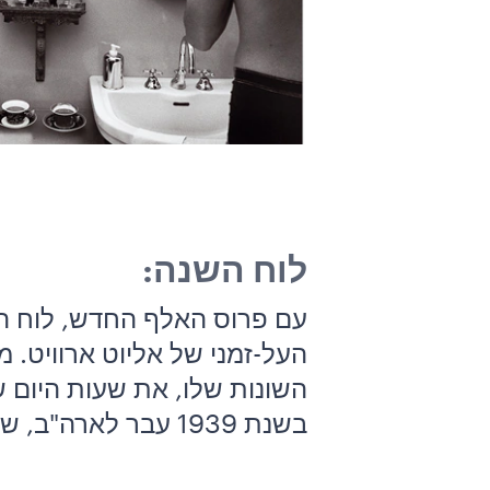
לוח השנה:
עם פרוס האלף החדש, לוח הש
העל-זמני של אליוט ארוויט.
בשנת 1939 עבר לארה"ב, שם למד צילום וקולנוע. ב-1950 החל ארוויט לעבוד כצלם מקצועי עצמאי.