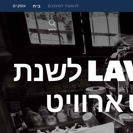
לוואצה למענכם
בית
עסקים
חיפוש
לוח השנה של LAVAZZA לשנת