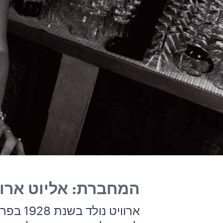
המחברת: אליוט ארוו
ארוויט