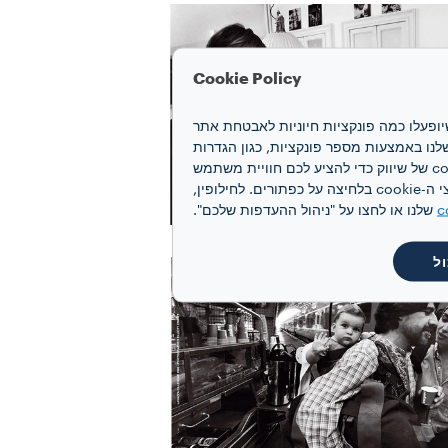
Cookie Policy
חוויה שלכם. קובצי cookie מאפשרים לנו להבטיח שיופעלו כמה פונקציות חיוניות לאבטחת אתר
 האינטרנט ואת הביצועים שלנו באמצעות מספר פונקציות, כגון הגדרות
שפה ותוצאות חיפוש, ובכך משפרים את החוויה שלכם. אנו גם משתמשים בקובצי cookie של יצירת פרופיל ובקובצי cookie של שיווק כדי להציע לכם חוויית משתמש
מותאמת אישית, בהתאם להעדפותיכם ולקבלת תקשורת פרסומית מותאמת אישית. תוכלו להסכים לקבל את כל קובצי ה-cookie בלחיצה על כפתורים. לחילופין,
c
שלנו או לחצו על "ניהול ההעדפות שלכם".
ל