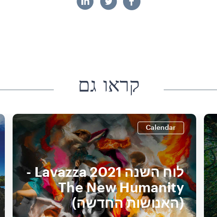
קראו גם
Calendar
לוח השנה Lavazza 2021‏ -
The New Humanity
(האנושות החדשה)