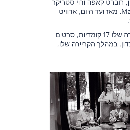
בארה"ב. בשנת 1948 הכיר את שטייכן, רוברט קאפה ורוי סטריקר
בניו יורק, ובשנת 1953 הזמין אותו קאפה להצטרף לסוכנות Magnum Photos. מאז ועד היום, ארוויט
בשנת 1970 הוא החל להפיק סרטים. בסך הכול הפיק ארוויט במהלך הקריירה שלו 17 קומדיות, סרטים
דון. במהלך הקריירה שלו,