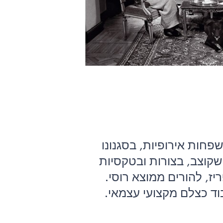
חות אירופיות, בסגנונו
שקוצב, בצורות ובטקסיות
 את שעות היום של כל אחד. אליוט ארוויט נולד בשנת 1928 בפריז, להורים ממוצא רוסי.