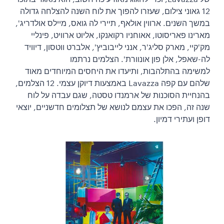
12 גאוני צילום, שעזרו להפוך את לוח השנה להצלחה גדולה
במשך השנים. ארווין אולאף, תיירי לה גואס, מיילס אולדריג',
מארינו פאריסוטו, אאוחניו רקואנקו, אליוט ארוויט, פינליי
מק'קיי, מארק סליג'ר, אנני לייבוביץ', אלברט ווטסון, דיוויד
לה-שאפל, אלן פון אונוורת'. הצלמים נרתמו
למשימה בהתלהבות, ותיעדו את היחסים המיוחדים מאוד
שלהם עם קפה Lavazza באמצעות דיוקן עצמי. 12 הצלמים,
בהנחיית הסוכנות של ארמנדו טסטה, שגם עבדה על לוח
שנה זה, הפכו את עצמם לנושא של תצלומים חדשניים, יוצאי
דופן ועתירי דמיון.