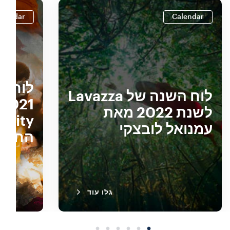
alendar
Calendar
לוח השנה של Lavazza
לשנת 2022 מאת
עמנואל לובצקי
החדש
גלו עוד