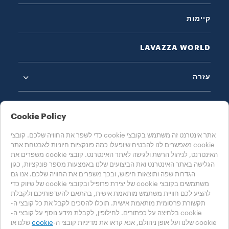
קיימות
LAVAZZA WORLD
עזרה
Cookie Policy
אתר אינטרנט זה משתמש בקובצי cookie כדי לשפר את החוויה שלכם. קובצי
cookie מאפשרים לנו להבטיח שיופעלו כמה פונקציות חיוניות לאבטחת אתר
בחרו את המדינה שלכם
האינטרנט, לניהול הרשת ולגישה לאתר האינטרנט. קובצי cookie משפרים את
ישראל
הגלישה באתר האינטרנט ואת הביצועים שלנו באמצעות מספר פונקציות, כגון
הגדרות שפה ותוצאות חיפוש, ובכך משפרים את החוויה שלכם. אנו גם
משתמשים בקובצי cookie של יצירת פרופיל ובקובצי cookie של שיווק כדי
להציע לכם חוויית משתמש מותאמת אישית, בהתאם להעדפותיכם ולקבלת
Accessibility Statement
Cookie הגדרות
מדיניות Cookie
תקשורת פרסומית מותאמת אישית. תוכלו להסכים לקבל את כל קובצי ה-
מדיניות הפרטיות
cookie בלחיצה על כפתורים. לחילופין, לקבלת מידע נוסף על קובצי ה-
cookie שלנו ועל אופן ניהולם, אנא קראו את מדיניות קובצי ה-
cookie
שלנו או