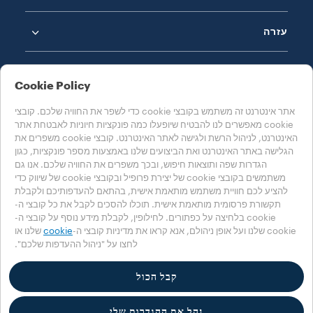
עזרה
Cookie Policy
אתר אינטרנט זה משתמש בקובצי cookie כדי לשפר את החוויה שלכם. קובצי
cookie מאפשרים לנו להבטיח שיופעלו כמה פונקציות חיוניות לאבטחת אתר
בחרו את המדינה שלכם
האינטרנט, לניהול הרשת ולגישה לאתר האינטרנט. קובצי cookie משפרים את
ישראל
הגלישה באתר האינטרנט ואת הביצועים שלנו באמצעות מספר פונקציות, כגון
הגדרות שפה ותוצאות חיפוש, ובכך משפרים את החוויה שלכם. אנו גם
משתמשים בקובצי cookie של יצירת פרופיל ובקובצי cookie של שיווק כדי
להציע לכם חוויית משתמש מותאמת אישית, בהתאם להעדפותיכם ולקבלת
Accessibility Statement
Cookie הגדרות
מדיניות Cookie
תקשורת פרסומית מותאמת אישית. תוכלו להסכים לקבל את כל קובצי ה-
cookie בלחיצה על כפתורים. לחילופין, לקבלת מידע נוסף על קובצי ה-
מדיניות הפרטיות
cookie שלנו ועל אופן ניהולם, אנא קראו את מדיניות קובצי ה-
cookie
שלנו או
לחצו על "ניהול ההעדפות שלכם".
‎© 2025 Luigi Lavazza SPA. כל הזכויות שמורות – מספר עוסק לצורכי מע"מ
00470550013 – מס' במרשם החברות 257143 - הון מניות 25,090,000€ משולם
במלואו
קבל הכול
נהל את ההגדרות שלי