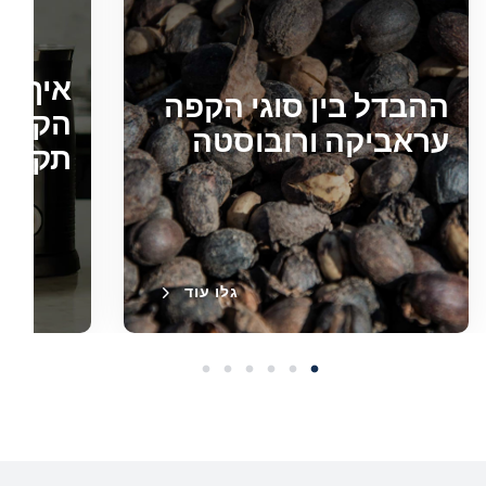
איך ל
ההבדל בין סוגי הקפה
הקפה 
עראביקה ורובוסטה
תקינו
גלו עוד