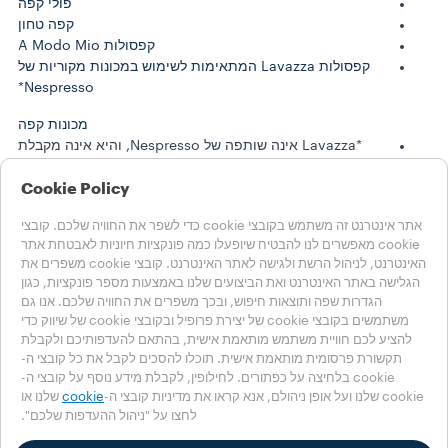
פולי קפה
קפה טחון
קפסולות A Modo Mio
קפסולות Lavazza המתאימות לשימוש במכונות מקוריות של
Nespresso*
מכונות קפה
*Lavazza אינה שותפה של Nespresso, והיא אינה מקבלת
ממנה תמיכה או חסות
Cookie Policy
סיפורי לוואצה
קיימות
אתר אינטרנט זה משתמש בקובצי cookie כדי לשפר את החוויה שלכם. קובצי
cookie מאפשרים לנו להבטיח שיופעלו כמה פונקציות חיוניות לאבטחת אתר
LAVAZZA WORLD
האינטרנט, לניהול הרשת ולגישה לאתר האינטרנט. קובצי cookie משפרים את
עזרה
הגלישה באתר האינטרנט ואת הביצועים שלנו באמצעות מספר פונקציות, כגון
שאלות נפוצות
הגדרות שפה ותוצאות חיפוש, ובכך משפרים את החוויה שלכם. אנו גם
יצירת קשר
משתמשים בקובצי cookie של יצירת פרופיל ובקובצי cookie של שיווק כדי
להציע לכם חוויית משתמש מותאמת אישית, בהתאם להעדפותיכם ולקבלת
בחרו את המדינה שלכם
תקשורת פרסומית מותאמת אישית. תוכלו להסכים לקבל את כל קובצי ה-
ישראל
cookie בלחיצה על כפתורים. לחילופין, לקבלת מידע נוסף על קובצי ה-
ישראל
cookie שלנו ועל אופן ניהולם, אנא קראו את מדיניות קובצי ה-
cookie
שלנו או
לחצו על "ניהול ההעדפות שלכם".
מדינות אחרות
Accessibility Statement