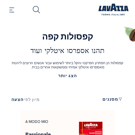
קפסולות קפה
תהנו אספרסו איטלקי ועוד
קפסולות הן הפתרון הפרקטי והקל ביותר לשימוש עבור אנשים הרוצים ליהנות
מאספרסו איטלקי אמיתי וממשקאות אחרים בבית.
קפסולות הקפה של Lavazza יאפשרו לכם להכין במהירות ספל אספרסו איכותי
הצג יותר
לעצמכם או ליקיריכם. ליצירת תערובות הקפה המופלאות הללו, פולי הקפה שלנו
נבחרים ומעובדים תוך שימוש בטכנולוגיות החדשניות ביותר, כדי להבטיח את
שלמותם של הטעם והארומה הייחודיים של קפה Lavazza.
מסננים
הצעה
מיון לפי
A MODO MIO
Passionale